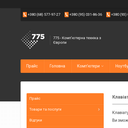
+380 (68) 577-97-27
+380 (95) 031-86-36
+380 (93)
775 - Компʼютерна техніка з
Європи
Прайс
Головна
Комп'ютери
Ноутб
Клавіа
Прайс
Товари та послуги
Клавіат
Відгуки
Ви змож