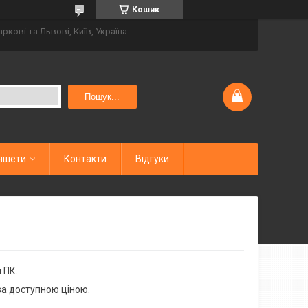
Кошик
аркові та Львові, Київ, Україна
Пошук...
ншети
Контакти
Відгуки
 ПК.
 за доступною ціною.