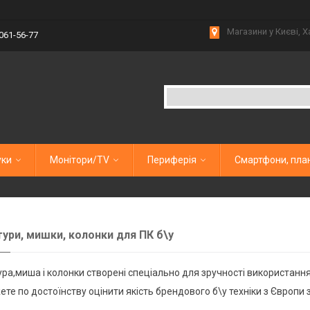
Магазини у Києві, Х
 061-56-77
уки
Монітори/TV
Периферія
Смартфони, пла
тури, мишки, колонки для ПК б\у
ура,миша і колонки створені спеціально для зручності використання
ете по достоїнству оцінити якість брендового б\у техніки з Європи