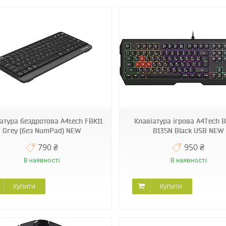
атура бездротова A4tech FBK11
Клавіатура ігрова A4Tech B
Grey (без NumPad) NEW
B135N Black USB NEW
790 ₴
950 ₴
В наявності
В наявності
Купити
Купити