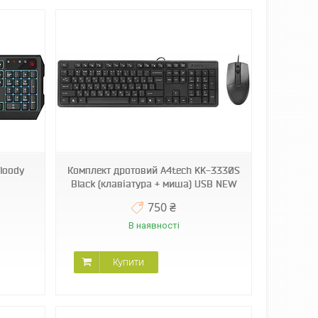
loody
Комплект дротовий A4tech KK-3330S
Black (клавіатура + миша) USB NEW
750 ₴
В наявності
Купити