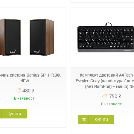
ична система Genius SP-HF180,
Комплект дротовий A4Tech 
NEW
Fstyler Gray (клавіатура/ ко
(без NumPad) + миша) 
480 ₴
750 ₴
В наявності
В наявності
Купити
Купити