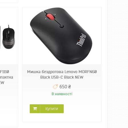
F1110
Мишка бездротова Lenovo MORFN60
мпактна
Black USB-C Black NEW
NEW
650 ₴
В наявності
Купити