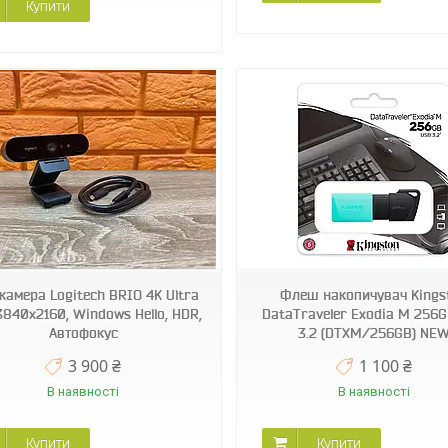
Купити
камера Logitech BRIO 4K Ultra
Флеш накопичувач Kings
840x2160, Windows Hello, HDR,
DataTraveler Exodia M 256
Автофокус
3.2 (DTXM/256GB) NE
3 900 ₴
1 100 ₴
В наявності
В наявності
Купити
Купити