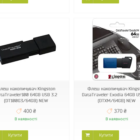
леш накопичувач Kingston
Флеш накопичувач Kings
taTraveler100 64GB USB 3.2
DataTraveler Exodia 64GB U
(DT100G3/64GB) NEW
(DTXM/64GB) NEW
400 ₴
370 ₴
В наявності
В наявності
Купити
Купити