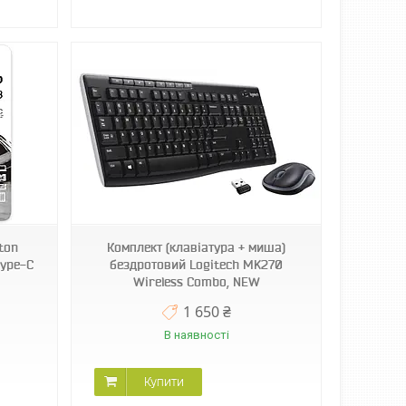
ton
Комплект (клавіатура + миша)
Type-C
бездротовий Logitech MK270
Wireless Combo, NEW
1 650 ₴
В наявності
Купити