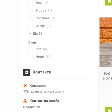
Acer
1
Bloody
1
Borofone
1
Cherry
1
Ще 18
Стан
Б/У
6
Нове
64
Контакти
Веб-
HD/ 3
775 - компʼютери з Європи
Владислав