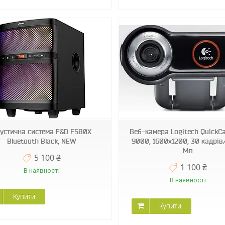
устична система F&D F580X
Веб-камера Logitech QuickC
Bluetooth Black, NEW
9000, 1600x1200, 30 кадрів/
Мп
5 100 ₴
1 100 ₴
В наявності
В наявності
Купити
Купити