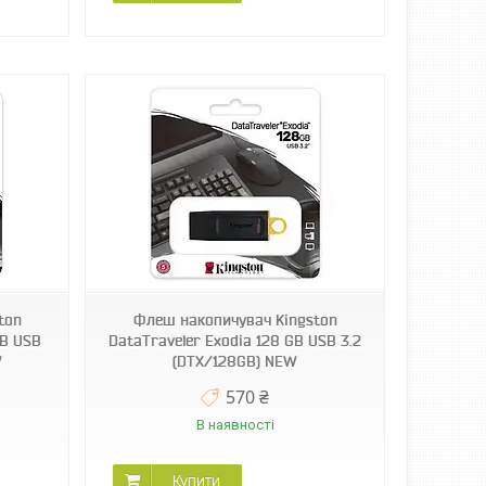
ton
Флеш накопичувач Kingston
GB USB
DataTraveler Exodia 128 GB USB 3.2
W
(DTX/128GB) NEW
570 ₴
В наявності
Купити