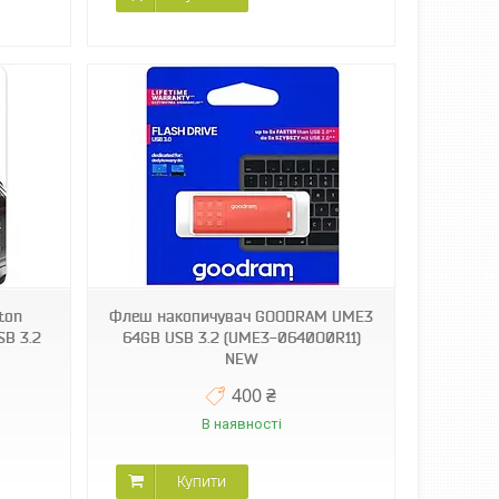
ton
Флеш накопичувач GOODRAM UME3
SB 3.2
64GB USB 3.2 (UME3-0640O0R11)
NEW
400 ₴
В наявності
Купити