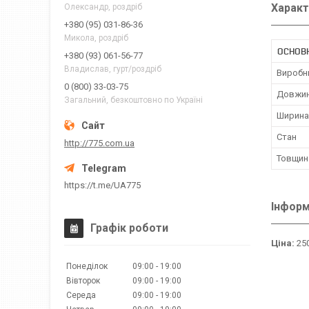
Характ
Олександр, роздріб
+380 (95) 031-86-36
Микола, роздріб
ОСНОВ
+380 (93) 061-56-77
Владислав, гурт/роздріб
Виробн
0 (800) 33-03-75
Довжи
Загальний, безкоштовно по Україні
Ширина
Стан
http://775.com.ua
Товщин
https://t.me/UA775
Інформ
Графік роботи
Ціна:
250
Понеділок
09:00
19:00
Вівторок
09:00
19:00
Середа
09:00
19:00