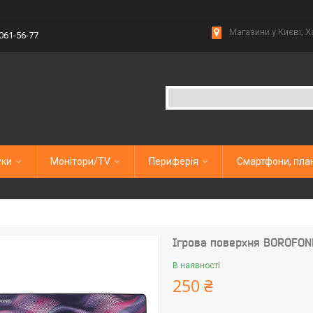
Магазини у Києві, Х
 061-56-77
уки
Монітори/TV
Периферія
Смартфони, пла
Ігрова поверхня BOROFON
В наявності
250 ₴