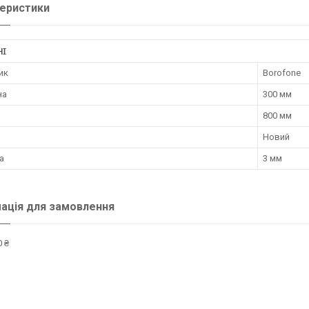
еристики
НІ
ик
Borofone
на
300 мм
800 мм
Новий
а
3 мм
ація для замовлення
 ₴