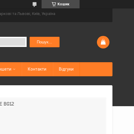
Кошик
аркові та Львові, Київ, Україна
Пошук...
ншети
Контакти
Відгуки
E BG12