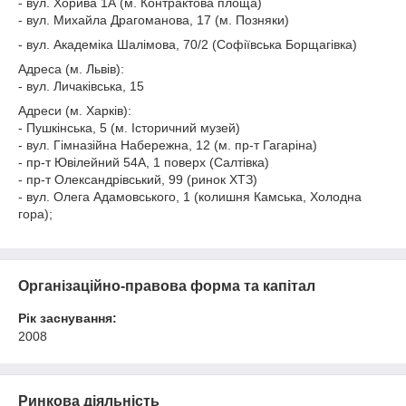
- вул. Хорива 1А (м. Контрактова площа)
- вул. Михайла Драгоманова, 17 (м. Позняки)
- вул. Академіка Шалімова, 70/2 (Софіївська Борщагівка)
Адреса (м. Львів):
-
вул. Личаківська, 15
Адреси (м. Харків):
- Пушкінська, 5 (м. Історичний музей)
- вул. Гімназійна Набережна, 12 (м. пр-т Гагаріна)
- пр-т Ювілейний 54А, 1 поверх (Салтівка)
- пр-т Олександрівський, 99 (ринок ХТЗ)
- вул. Олега Адамовського, 1 (колишня Камська, Холодна
гора);
Організаційно-правова форма та капітал
Рік заснування:
2008
Ринкова діяльність