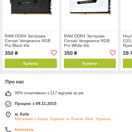
RAM DDR4 Заглушка
RAM DDR4 Заглушка
Ноут
Corsair Vengeance RGB
Corsair Vengeance RGB
G10,
Pro Black б/в
Pro White б/в
Ryze
DDR
350
350
28 
₴
₴
Rad
Купити
Купити
Про нас
99% позитивних з 217 відгуків за рік
Працює з 09.11.2015
м. Київ
Магазини у Києві, Харкові та Львові, Київ, Україна
Контакти