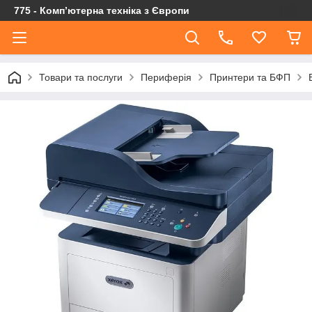
775 - Компʼютерна техніка з Європи
Товари та послуги
Периферія
Принтери та БФП