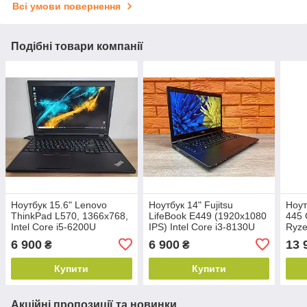
Всі умови повернення
Подібні товари компанії
Ноутбук 15.6" Lenovo
Ноутбук 14" Fujitsu
Ноут
ThinkPad L570, 1366x768,
LifeBook E449 (1920х1080
445 
Intel Core i5-6200U
IPS) Intel Core i3-8130U
Ryze
2.8GHz, DDR4 8ГБ, SSD
3.4GHz, DDR4 8ГБ, SSD
DDR
6 900
6 900
13 
₴
₴
120ГБ, Win10 Pro
256ГБ, 4G, Win11
256G
Купити
Купити
Акційні пропозиції та новинки