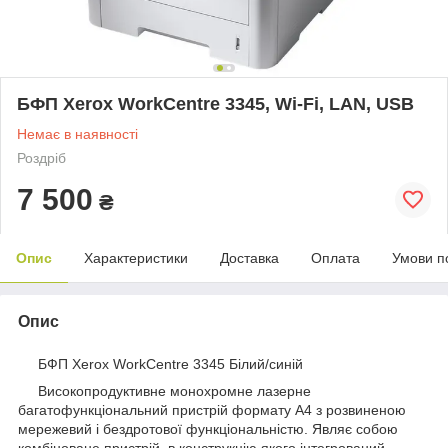
БФП Xerox WorkCentre 3345, Wi-Fi, LAN, USB
Немає в наявності
Роздріб
7 500
₴
Опис
Характеристики
Доставка
Оплата
Умови п
Опис
БФП Xerox WorkCentre 3345 Білий/синій
Високопродуктивне монохромне лазерне
багатофункціональний пристрій формату А4 з розвиненою
мережевий і бездротової функціональністю. Являє собою
комбіноване пристрій, в конструкцію якого інтегрований