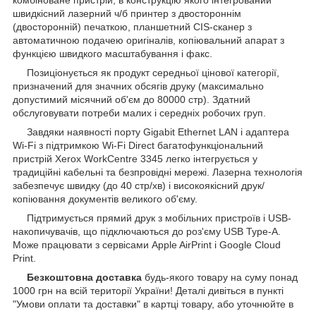
швидкісний лазерний ч/б принтер з двостороннім
(двосторонній) печаткою, планшетний CIS-сканер з
автоматичною подачею оригіналів, копіювальний апарат з
функцією швидкого масштабування і факс.
Позиціонується як продукт середньої цінової категорії,
призначений для значних обсягів друку (максимально
допустимий місячний об'єм до 80000 стр). Здатний
обслуговувати потреби малих і середніх робочих груп.
Завдяки наявності порту Gigabit Ethernet LAN і адаптера
Wi-Fi з підтримкою Wi-Fi Direct багатофункціональний
пристрій Xerox WorkCentre 3345 легко інтегрується у
традиційні кабельні та безпровідні мережі. Лазерна технологія
забезпечує швидку (до 40 стр/хв) і високоякісний друк/
копіювання документів великого об'єму.
Підтримується прямий друк з мобільних пристроїв і USB-
накопичувачів, що підключаються до роз'єму USB Type-A.
Може працювати з сервісами Apple AirPrint і Google Cloud
Print.
Безкоштовна доставка
будь-якого товару на суму понад
1000 грн на всій території України! Деталі дивіться в пункті
"Умови оплати та доставки" в картці товару, або уточнюйте в