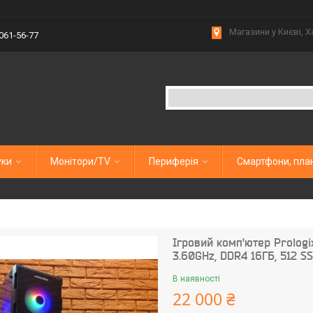
Магазини у Києві, Х
 061-56-77
уки
Монітори/TV
Периферія
Смартфони, пла
Ігровий комп'ютер Prologi
3.60GHz, DDR4 16ГБ, 512 S
В наявності
22 000 ₴