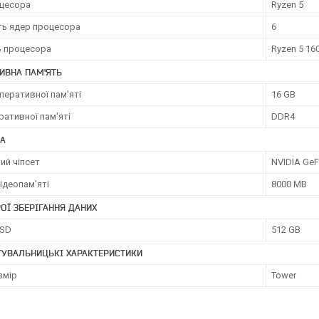
оцесора
Ryzen 5
ть ядер процесора
6
 процесора
Ryzen 5 16
ИВНА ПАМ'ЯТЬ
перативної пам'яті
16 GB
ративної пам'яті
DDR4
КА
ий чіпсет
NVIDIA GeF
ідеопам'яті
8000 MB
ОЇ ЗБЕРІГАННЯ ДАНИХ
SSD
512 GB
ТУВАЛЬНИЦЬКІ ХАРАКТЕРИСТИКИ
змір
Tower