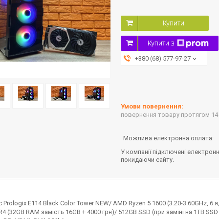
Купити
Купити з
+380 (68) 577-97-27
повернення товару протягом 14
У компанії підключені електронн
покидаючи сайту.
rologix E114 Black Color Tower NEW/ AMD Ryzen 5 1600 (3.20-3.60GHz, 6 я
4 (32GB RAM замість 16GB + 4000 грн)/ 512GB SSD (при заміні на 1TB SS