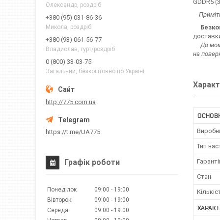
GDDR5 (3
Олександр, роздріб
Приміт
+380 (95) 031-86-36
Безко
Микола, роздріб
доставки
+380 (93) 061-56-77
До мом
Владислав, гурт/роздріб
на повер
0 (800) 33-03-75
Загальний, безкоштовно по Україні
Характ
http://775.com.ua
ОСНОВ
Виробн
https://t.me/UA775
Тип нас
Графік роботи
Гаранті
Стан
Понеділок
09:00
19:00
Кількіс
Вівторок
09:00
19:00
ХАРАКТ
Середа
09:00
19:00