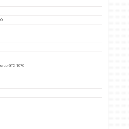
00
orce GTX 1070