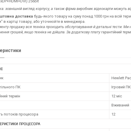
хDP+HDMI+DVI) 256bit
ка: зовнішній вигляд корпусу, а також фірма виробник відеокарти
можуть ві
штовна доставка
будь-якого товару на суму понад 1000 грн на всій тери
" в картці товару, або уточнюйте в менеджера.
енту продажу вся техніка проходить обслуговування й детальні тести. Ми
нення грошей, якщо техніка не дійшла. За додаткову плату гарантійний тер
еристики
НІ
ик
Hewlett Pa
тільного ПК
Ігровий ПК
йний термін
12 міс
Вживаний
ть потоків процесора
12
ЕРИСТИКИ ПРОЦЕСОРА