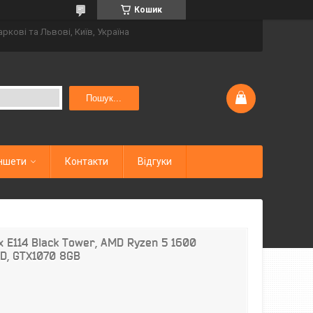
Кошик
аркові та Львові, Київ, Україна
Пошук...
ншети
Контакти
Відгуки
x E114 Black Tower, AMD Ryzen 5 1600
SD, GTX1070 8GB