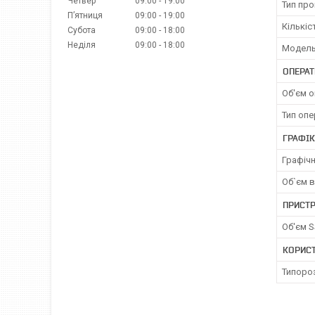
Четвер
09:00
19:00
Тип пр
Пʼятниця
09:00
19:00
Кількіс
Субота
09:00
18:00
Неділя
09:00
18:00
Модель
ОПЕРАТ
Об'єм о
Тип опе
ГРАФІ
Графічн
Об`єм в
ПРИСТР
Об'єм 
КОРИС
Типоро