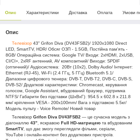
Опис
Характеристики
Доставка
Оплата
Умови п
Опис
Телевізор
43" Grifon Diva (DV43FSB2)/ 1920x1080 Direct
LED, SmartTV, HDR/ Обсяг ОЗП - 1.5GB, Постійна пам'ять -
8GB/ Операційна система: Google TV/ Входи: 2xHDMI, 2хUSB,
CI/CI+, 2хRF антенний, AV композитний/ Виходи: SPDIF
(оптичний)/ Аудіосистема: 20Вт (10х2), Dolby Audio/ Інтернет:
Ethernet (RJ-45), Wi-Fi (2.4 ГГц, 5 ГГц) Bluetooth 5.1/
Діапазони цифрового тюнера: DVB-T, DVB-T2, DVB-C, DVB-S,
DVB-S2/ Додаткові характеристики: Chromecast, керування
голосом, Google Assistant, вбудований браузер, підтримка
NTFS/ Габарити без підставки (ШхВхГ): 954.5 х 602.8 х 211.8
мм/ кріплення VESA - 200x100mm/ Вага з підставкою 5.5кг/
Модель пульту - Voice Remote/ Новий товар
Телевізор
Grifon Diva DV43FSB2
— це сучасна модель з
діагоналлю
43"
, яскравою
Full HD-матрицею
та вбудованим
SmartTV
, що дає змогу переглядати фільми, серіали,
YouTube і онлайн-контент без додаткових пристроїв.