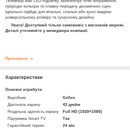
Телевізор має LED-підсвітку, забезпечує чітке зображення,
природні кольори та плавну передачу динамічних сцен.
Ідеально підійде для вітальні, спальні або кухні завдяки
універсальному розміру та сучасному дизайну.
Увага! Доступний тільки самовивіз з магазинів мережі.
Деталі уточнюйте у менеджера компанії.
Приховати
Характеристики
Основні атрибути
Виробник
Grifon
Діагональ екрану
43 дюйм
Роздільна здатність екрану
Full HD (1920×1080)
Підтримка Smart TV
Так
Гарантійний термін
24 міс