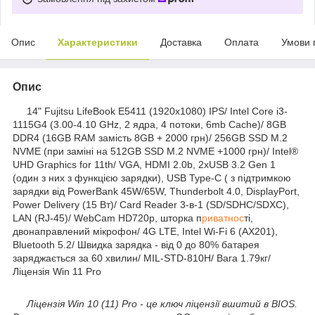
Опис
Характеристики
Доставка
Оплата
Умови 
Опис
14" Fujitsu LifeBook E5411 (1920х1080) IPS/ Intel Core i3-
1115G4 (3.00-4.10 GHz, 2 ядра, 4 потоки, 6mb Cache)/ 8GB
DDR4 (16GB RAM замість 8GB + 2000 грн)/ 256GB SSD M.2
NVME (при заміні на 512GB SSD M.2 NVME +1000 грн)/ Intel®
UHD Graphics for 11th/ VGA, HDMI 2.0b, 2хUSB 3.2 Gen 1
(один з них з функцією зарядки), USB Type-C ( з підтримкою
зарядки від PowerBank 45W/65W, Thunderbolt 4.0, DisplayPort,
Power Delivery (15 Вт)/ Card Reader 3-в-1 (SD/SDHC/SDXC),
LAN (RJ-45)/ WebCam HD720p, шторка п
риватнос
ті,
двонаправлений мікрофон/ 4G LTE, Intel Wi-Fi 6 (AX201),
Bluetooth 5.2/ Швидка зарядка - від 0 до 80% батарея
заряджається за 60 хвилин/ MIL-STD-810H/ Вага 1.79кг/
Ліцензія Win 11 Pro
Ліцензія Win 10 (11) Pro - це ключ ліцензії вшитий в BIOS.