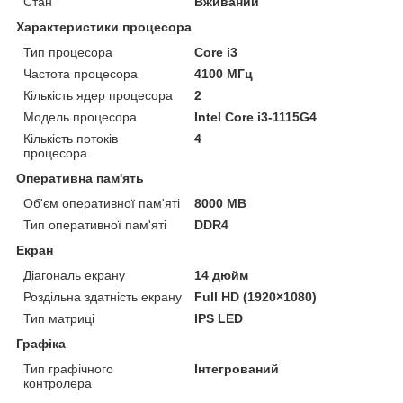
Стан
Вживаний
Характеристики процесора
Тип процесора
Core i3
Частота процесора
4100 МГц
Кількість ядер процесора
2
Модель процесора
Intel Core i3-1115G4
Кількість потоків
4
процесора
Оперативна пам'ять
Об'єм оперативної пам'яті
8000 MB
Тип оперативної пам'яті
DDR4
Екран
Діагональ екрану
14 дюйм
Роздільна здатність екрану
Full HD (1920×1080)
Тип матриці
IPS LED
Графіка
Тип графічного
Інтегрований
контролера