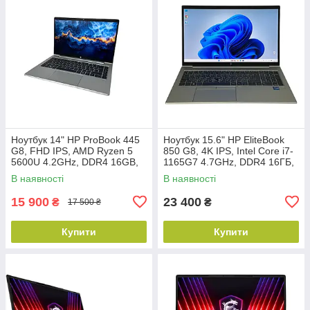
Ноутбук 14" HP ProBook 445
Ноутбук 15.6" HP EliteBook
G8, FHD IPS, AMD Ryzen 5
850 G8, 4K IPS, Intel Core i7-
5600U 4.2GHz, DDR4 16GB,
1165G7 4.7GHz, DDR4 16ГБ,
NVME 256GB, Vega 7, Win11
NVME 512ГБ, Win11
В наявності
В наявності
Pro, Клас В
15 900
23 400
₴
₴
17 500 ₴
Купити
Купити