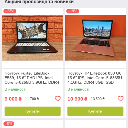
Акційні пропозиції та новинки
–23%
–19%
Ноутбук Fujitsu LifeBook
Ноутбук HP EliteBook 850 G6,
E559, 15.6" FHD IPS, Intel
15.6" IPS, Intel Core i5-8365U
Core i5-8265U 3.9GHz, DDR4
4.1GHz, DDR4 8GB, SSD
8ГБ, SSD 128ГБ, Win11 Pro,
128GB, Win 10, клас В
В наявності
В наявності
Клас В
9 000
10 900
₴
₴
11 700 ₴
13 500 ₴
Купити
Купити
–9%