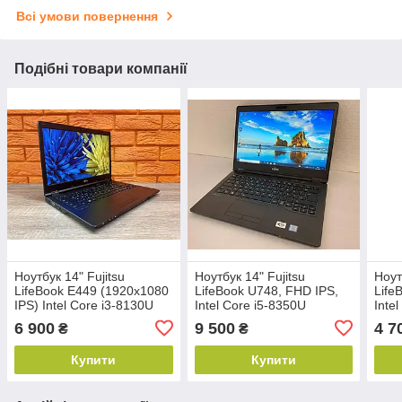
Всі умови повернення
Подібні товари компанії
Ноутбук 14" Fujitsu
Ноутбук 14" Fujitsu
Ноут
LifeBook E449 (1920х1080
LifeBook U748, FHD IPS,
Life
IPS) Intel Core i3-8130U
Intel Core i5-8350U
Inte
3.4GHz, DDR4 8ГБ, SSD
3.6GHz, DDR4 8ГБ, SSD
3.9G
6 900
9 500
4 7
₴
₴
256ГБ, 4G, Win11
256ГБ, Win11
256Г
Клас
Купити
Купити