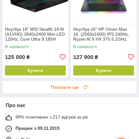
Ноутбук 18" MSI Stealth 18 AI
Ноутбук 16" HP Omen Max
(A1VHG) 3840х2400 Mini LED
16, (2560x1600) IPS 240Hz,
120Hz, Core Ultra 9 185H
Ryzen AI 9 HX 375 5.1GHz,
5.1GHz, DDR5 32ГБ, NVME
DDR5 32ГБ, NVME 1TБ, RTX
В наявності
В наявності
1TБ, RTX 4080 12ГБ, NEW
5080 16ГБ, NEW (REF)
125 000
127 900
₴
₴
Купити
Купити
Показати ще
Про нас
99% позитивних з 217 відгуків за рік
Працює з 09.11.2015