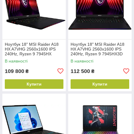
Ноутбук 18" MSI Raider A18
Ноутбук 18" MSI Raider A18
HX A7VHG 2560x1600 IPS
HX A7VHG 2560x1600 IPS
240Hz, Ryzen 9 7945HX
240Hz, Ryzen 9 7945HX3D
5.4GHz, DDR5 32ГБ, NVME
5.4GHz, DDR5 32ГБ, NVME
В наявності
В наявності
1TБ, RTX 4080 12ГБ, Win11,
1TБ, RTX 4080 12ГБ, Win11,
NEW
NEW
109 800
112 500
₴
₴
Купити
Купити