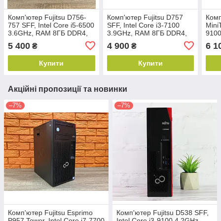
Комп'ютер Fujitsu D756-
Комп'ютер Fujitsu D757
Комп
757 SFF, Intel Core i5-6500
SFF, Intel Core i3-7100
MiniT
3.6GHz, RAM 8ГБ DDR4,
3.9GHz, RAM 8ГБ DDR4,
9100
SSD 120GB
SSD 120GB
SSD
5 400
4 900
6 1
₴
₴
Купити
Купити
Акційні пропозиції та новинки
–7%
–7%
Комп'ютер Fujitsu Esprimo
Комп'ютер Fujitsu D538 SFF,
P957 Tower, Intel Core i7-7700
Intel Core i3-9100 4.2GHz,