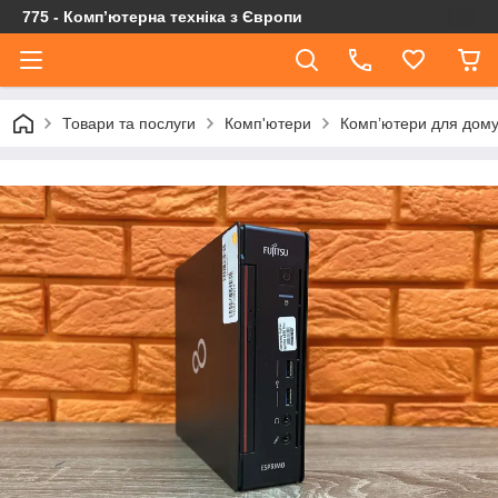
775 - Компʼютерна техніка з Європи
Товари та послуги
Комп'ютери
Компʼютери для дому