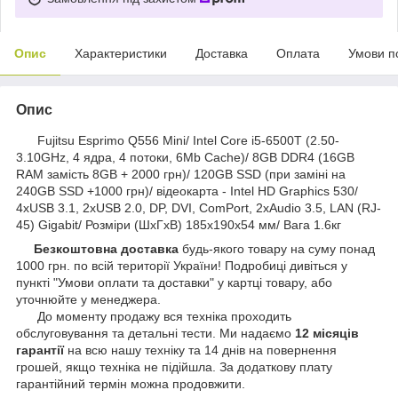
Опис
Характеристики
Доставка
Оплата
Умови п
Опис
Fujitsu Esprimo Q556 Mini/ Intel Core i5-6500T (2.50-
3.10GHz, 4 ядра, 4 потоки, 6Mb Cache)/ 8GB DDR4 (16GB
RAM замість 8GB + 2000 грн)/ 120GB SSD (при заміні на
240GB SSD +1000 грн)/ відеокарта - Intel HD Graphics 530/
4xUSB 3.1, 2xUSB 2.0, DP, DVI, ComPort, 2xAudio 3.5, LAN (RJ-
45) Gigabit/ Розміри (ШxГxВ) 185x190x54 мм/ Вага 1.6кг
Безкоштовна доставка
будь-якого товару на суму понад
1000 грн. по всій території України! Подробиці дивіться у
пункті "Умови оплати та доставки" у картці товару, або
уточнюйте у менеджера.
До моменту продажу вся техніка проходить
обслуговування та детальні тести. Ми надаємо
12 місяців
гарантії
на всю нашу техніку та 14 днів на повернення
грошей, якщо техніка не підійшла. За додаткову плату
гарантійний термін можна продовжити.