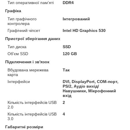
Тип оперативної пам'яті
DDR4
Графіка
Тип графічного
Інтегрований
контролера
Графічний чіпсет
Intel HD Graphics 530
Пристрої зберігання даних
Тип диска
SSD
Об'єм SSD
120 GB
Підключення і зв'язок
Вбудована мережева
Так
карта
Інтерфейси
DVI, DisplayPort, COM-порт,
PS/2, Аудіо вихід/
Навушники, Мікрофонний
вхід
Кількість інтерфейсів USB
2
2.0
Кількість інтерфейсів USB
4
3.0
Габаритні розміри