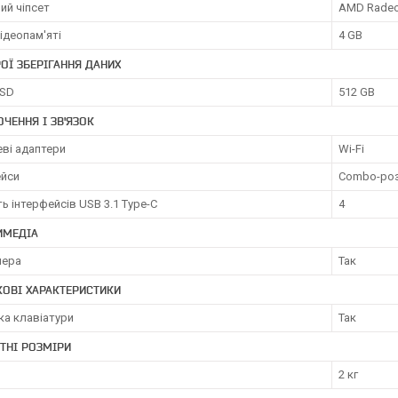
ий чіпсет
AMD Radeo
ідеопам'яті
4 GB
ОЇ ЗБЕРІГАННЯ ДАНИХ
SSD
512 GB
ЧЕННЯ І ЗВ'ЯЗОК
ві адаптери
Wi-Fi
ейси
Combo-роз
ть інтерфейсів USB 3.1 Type-C
4
ИМЕДІА
мера
Так
ОВІ ХАРАКТЕРИСТИКИ
ка клавіатури
Так
ТНІ РОЗМІРИ
2 кг