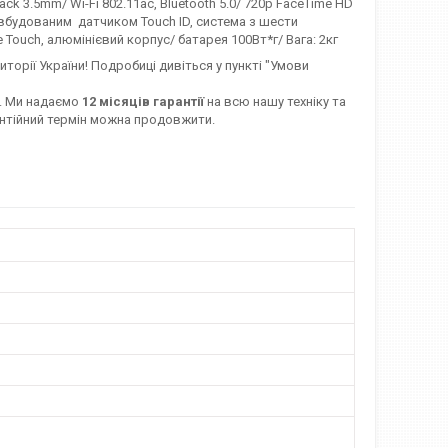
jack 3.5mm/ Wi-Fi 802.11ac, Bluetooth 5.0/ 720p FaceTime HD
з вбудованим датчиком Touch ID, система з шести
Touch, алюмінієвий корпус/ батарея 100Вт*г/ Вага: 2кг
иторії України! Подробиці дивіться у пункті "Умови
. Ми надаємо
12 місяців гарантії
на всю нашу техніку та
рантійний термін можна продовжити.