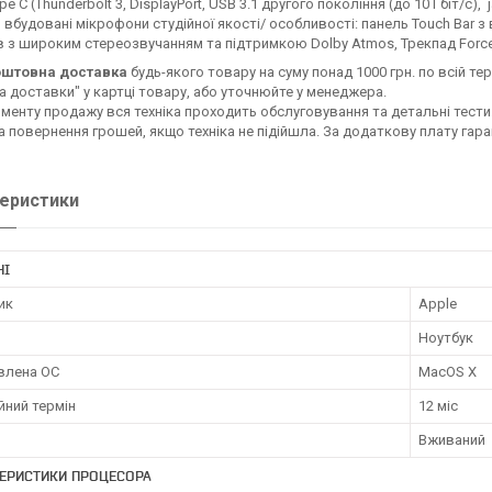
e C (Thunderbolt 3, DisplayPort, USB 3.1 другого покоління (до 10 Гбіт/с), 
3 вбудовані мікрофони студійної якості/ особливості: панель Touch Bar 
в з широким стереозвучанням та підтримкою Dolby Atmos, Трекпад Force 
штовна доставка
будь-якого товару на суму понад 1000 грн. по всій тер
а доставки" у картці товару, або уточнюйте у менеджера.
нту продажу вся техніка проходить обслуговування та детальні тести
на повернення грошей, якщо техніка не підійшла. За додаткову плату га
еристики
НІ
ик
Apple
Ноутбук
влена ОС
MacOS X
йний термін
12 міс
Вживаний
ЕРИСТИКИ ПРОЦЕСОРА