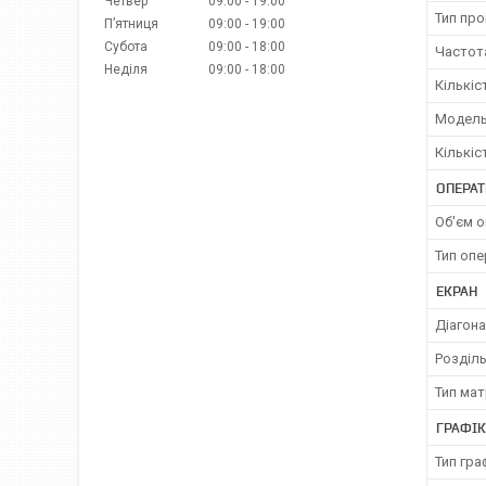
Четвер
09:00
19:00
Тип пр
Пʼятниця
09:00
19:00
Субота
09:00
18:00
Частот
Неділя
09:00
18:00
Кількіс
Модель
Кількіс
ОПЕРАТ
Об'єм о
Тип опе
ЕКРАН
Діагона
Розділь
Тип мат
ГРАФІ
Тип гр