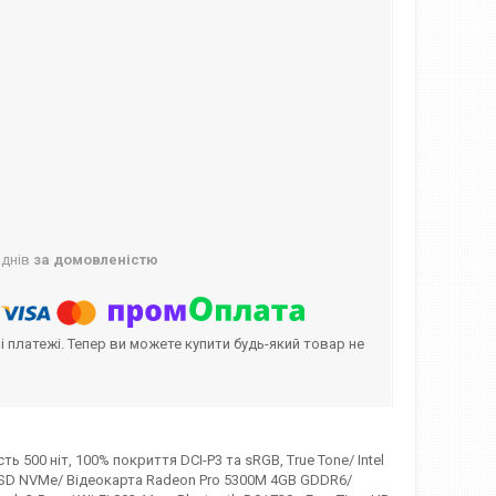
 днів
за домовленістю
і платежі. Тепер ви можете купити будь-який товар не
ь 500 ніт, 100% покриття DCI-P3 та sRGB, True Tone/ Intel
B SSD NVMe/ Відеокарта Radeon Pro 5300M 4GB GDDR6/