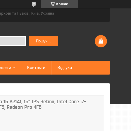
Кошик
аркові та Львові, Київ, Україна
Пошук...
ншети
Контакти
Відгуки
16 А2141, 16" IPS Retina, Intel Core i7-
ГБ, Radeon Pro 4ГБ