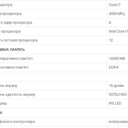
оцесора
Core i7
а процесора
4500 МГц
ть ядер процесора
6
 процесора
Intel Core 
ть потоків процесора
12
ИВНА ПАМ'ЯТЬ
перативної пам'яті
16000 MB
ративної пам'яті
DDR4
ль екрану
16 дюйм
на здатність екрану
3072x1920
риці
IPS LED
КА
афічного контролера
Інтегрован