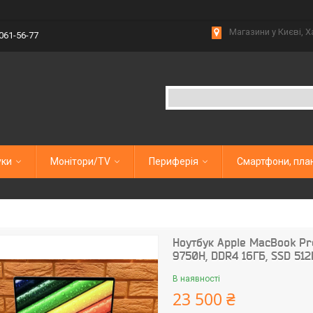
Магазини у Києві, Х
 061-56-77
уки
Монітори/TV
Периферія
Смартфони, пла
Ноутбук Apple MacBook Pro 
9750H, DDR4 16ГБ, SSD 512
В наявності
23 500 ₴