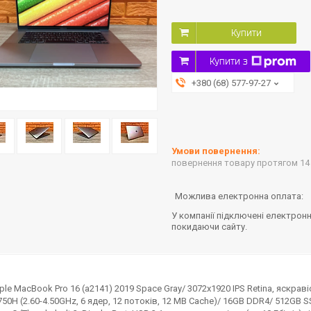
Купити
Купити з
+380 (68) 577-97-27
повернення товару протягом 14
У компанії підключені електронн
покидаючи сайту.
e MacBook Pro 16 (a2141) 2019 Space Gray/ 3072х1920 IPS Retina, яскравіст
9750H (2.60-4.50GHz, 6 ядер, 12 потоків, 12 MB Cache)/ 16GB DDR4/ 512G