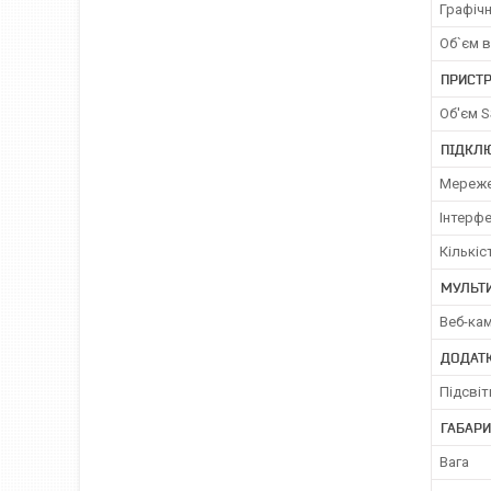
Графічн
Об`єм в
ПРИСТР
Об'єм 
ПІДКЛЮ
Мереже
Інтерф
Кількіс
МУЛЬТ
Веб-ка
ДОДАТК
Підсвіт
ГАБАРИ
Вага