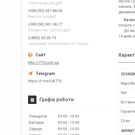
4хUSB Typ
Олександр, роздріб
camera, 
+380 (95) 031-86-36
динамікі
Микола, роздріб
Безко
+380 (93) 061-56-77
оплати т
Владислав, гурт/роздріб
До моме
14 днів 
0 (800) 33-03-75
Загальний, безкоштовно по Україні
Характ
http://775.com.ua
ОСНОВ
https://t.me/UA775
Виробн
Тип
Графік роботи
Встано
Гаранті
Понеділок
09:00
19:00
Стан
Вівторок
09:00
19:00
Середа
09:00
19:00
ХАРАКТ