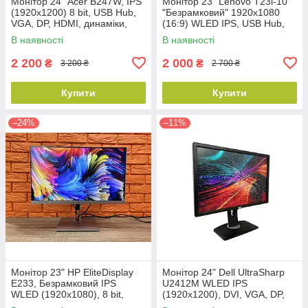
Монітор 24" Acer B247W, IPS
Монітор 23" Lenovo T23i-10
(1920x1200) 8 bit, USB Hub,
"Безрамковий" 1920x1080
VGA, DP, HDMI, динаміки,
(16:9) WLED IPS, USB Hub,
Безрамковий, Клас В
Клас В
В наявності
В наявності
2 200
2 000
₴
₴
3 200 ₴
2 700 ₴
Купити
Купити
–24%
–11%
Монітор 23" HP EliteDisplay
Монітор 24" Dell UltraSharp
E233, Безрамковий IPS
U2412M WLED IPS
WLED (1920x1080), 8 bit,
(1920x1200), DVI, VGA, DP,
VGA, DP, HDMI, USB hub,
USB Hub, Клас В