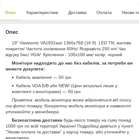
Опис
Характеристики
Доставка
Оплата
Умови п
Опис
19" Viewsonic VA1931wa/ 1366x768 (16:9) LED TN, матове
покриття/ Частота оновлення 60Hz/ Яскравість 250 ніт/ Час
відгуку 5мс/ VGA/ Кріплення - 100х100 мм/ колір: чорний
Монітори надходять до нас без кабелів, за потреби ви
можете докупити:
Кабель живлення — 50 грн
Кабель VGA Б/В або NEW/ (Ціни актуальні лише у
комплекті з моніторами) — 50 грн
Примітка: модель монітора може відрізнятися від опису
та фото товару. Конкретну модель монітора в наявності
уточнюйте у менеджера.
Безкоштовна доставка
будь-якого товару на суму понад
1000 грн по всій території України! Подробиці дивіться у пункті
"Умови оплати та доставки" у картці товару, або уточнюйте у
менеджера.