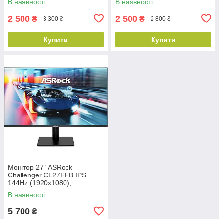
В наявності
В наявності
клас В
2 500
2 500
₴
₴
3 300 ₴
2 800 ₴
Купити
Купити
Монітор 27" ASRock
Challenger CL27FFB IPS
144Hz (1920х1080),
безрамковий, HDMI, VGA,
В наявності
Новий
5 700
₴