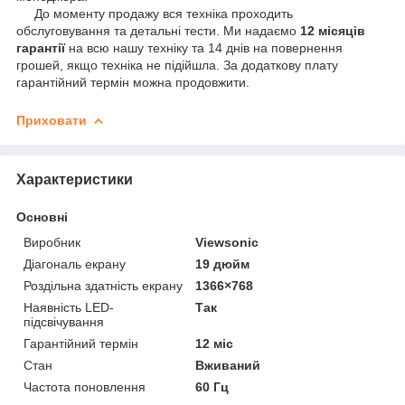
До моменту продажу вся техніка проходить
обслуговування та детальні тести. Ми надаємо
12 місяців
гарантії
на всю нашу техніку та 14 днів на повернення
грошей, якщо техніка не підійшла. За додаткову плату
гарантійний термін можна продовжити.
Приховати
Характеристики
Основні
Виробник
Viewsonic
Діагональ екрану
19 дюйм
Роздільна здатність екрану
1366×768
Наявність LED-
Так
підсвічування
Гарантійний термін
12 міс
Стан
Вживаний
Частота поновлення
60 Гц