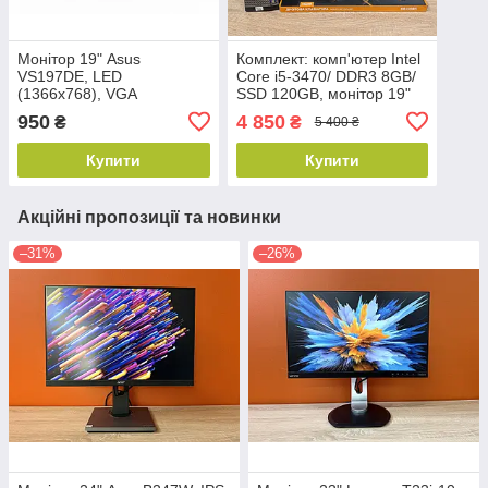
Монітор 19" Asus
Комплект: комп'ютер Intel
VS197DE, LED
Core i5-3470/ DDR3 8GB/
(1366x768), VGA
SSD 120GB, монітор 19"
(1366x768), клавіатура,
950
4 850
₴
₴
5 400 ₴
миша
Купити
Купити
Акційні пропозиції та новинки
–31%
–26%