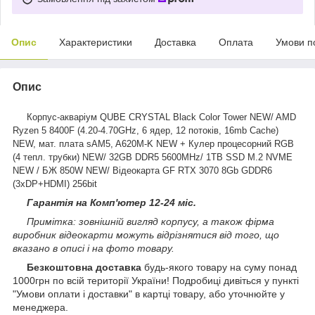
Опис
Характеристики
Доставка
Оплата
Умови п
Опис
Корпус-акваріум QUBE CRYSTAL Black Color Tower NEW/ AMD
Ryzen 5 8400F (4.20-4.70GHz, 6 ядер, 12 потоків, 16mb Cache)
NEW, мат. плата sAM5, A620M-K NEW + Кулер процесорний RGB
(4 тепл. трубки) NEW/ 32GB DDR5 5600MHz/ 1TB SSD M.2 NVME
NEW / БЖ 850W NEW/ Відеокарта GF RTX 3070 8Gb GDDR6
(3xDP+HDMI) 256bit
Гарантія на Комп'ютер 12-24 міс.
Примітка: зовнішній вигляд корпусу, а також фірма
виробник відеокарти можуть відрізнятися від того, що
вказано в описі і на фото товару.
Безкоштовна доставка
будь-якого товару на суму понад
1000грн по всій території України! Подробиці дивіться у пункті
"Умови оплати і доставки" в картці товару, або уточнюйте у
менеджера.