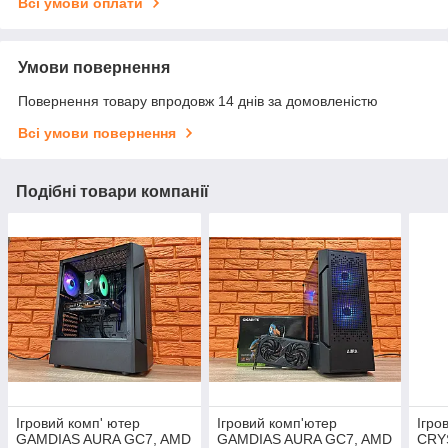
Всі умови оплати
Умови повернення
Повернення товару впродовж 14 днів за домовленістю
Всі умови повернення
Подібні товари компанії
Ігровий комп' ютер
Ігровий комп'ютер
Ігро
GAMDIAS AURA GC7, AMD
GAMDIAS AURA GC7, AMD
CRYS