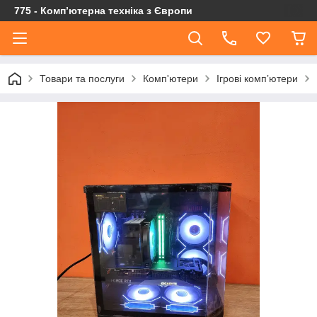
775 - Компʼютерна техніка з Європи
Товари та послуги
Комп'ютери
Ігрові компʼютери