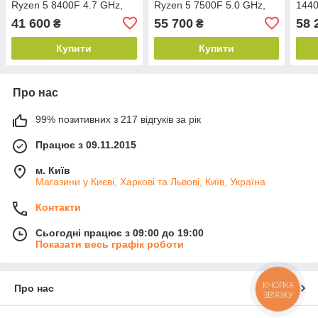
Ryzen 5 8400F 4.7 GHz,
Ryzen 5 7500F 5.0 GHz,
1440
DDR5 32ГБ, NVME 512ГБ,
DDR5 32ГБ, NVME 1TB,
32Г
41 600
55 700
58 
₴
₴
RX5700 XT 8GB
RTX 5060 8GB
3070
Купити
Купити
Про нас
99% позитивних з 217 відгуків за рік
Працює з 09.11.2015
м. Київ
Магазини у Києві, Харкові та Львові, Київ, Україна
Контакти
Сьогодні працює з 09:00 до 19:00
Показати весь графік роботи
КНОПКА
Про нас
ЗВ'ЯЗКУ