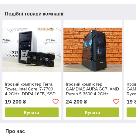
Подібні товари компанії
Ігровий комп'ютер Terra
Ігровий комп'ютер
Ігро
Tower, Intel Core i7-7700
GAMDIAS AURA GC7, AMD
GAM
4.2GHz, DDR4 16ГБ, SSD
Ryzen 5 3600 4.2GHz,
Ryze
512ГБ, RX 580 8GB
DDR4 16ГБ, SSD 512ГБ,
DDR
19 200
24 200
19 
₴
₴
GDDR5
RX 580 8ГБ
500
Купити
Купити
Про нас