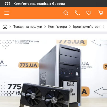
775 - Компʼютерна техніка з Європи
Товари та послуги
Комп'ютери
Ігрові компʼютери