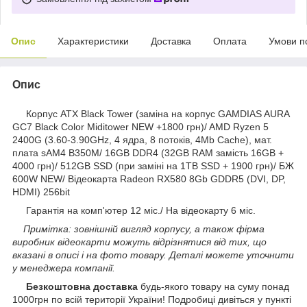
Опис
Характеристики
Доставка
Оплата
Умови п
Опис
Корпус ATX Black Tower (заміна на корпус GAMDIAS AURA
GC7 Black Color Miditower NEW +1800 грн)/ AMD Ryzen 5
2400G (3.60-3.90GHz, 4 ядра, 8 потоків, 4Mb Cache), мат.
плата sAM4 B350M/ 16GB DDR4 (32GB RAM замість 16GB +
4000 грн)/ 512GB SSD (при заміні на 1TB SSD + 1900 грн)/ БЖ
600W NEW/ Відеокарта Radeon RX580 8Gb GDDR5 (DVI, DP,
HDMI) 256bit
Гарантія на комп'ютер 12 міс./ На відеокарту 6 міс.
Примітка: зовнішній вигляд корпусу, а також фірма
виробник відеокарти можуть відрізнятися від тих, що
вказані в описі і на фото товару. Деталі можете уточнити
у менеджера компанії.
Безкоштовна доставка
будь-якого товару на суму понад
1000грн по всій території України! Подробиці дивіться у пункті