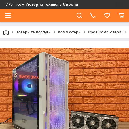
775 - Компʼютерна техніка з Європи
Товари та послуги
Комп'ютери
Ігрові компʼютери