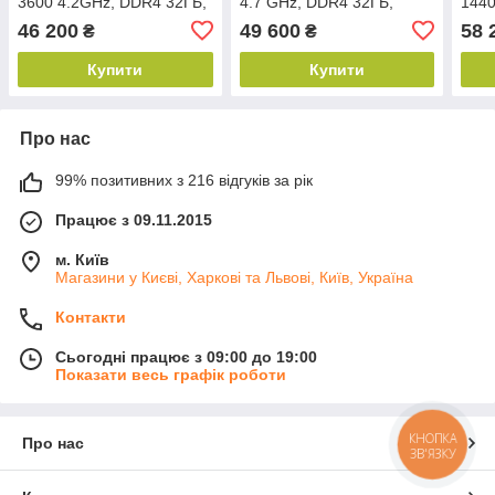
3600 4.2GHz, DDR4 32ГБ,
4.7 GHz, DDR4 32ГБ,
1440
NVME 1TB, RTX 3080
NVME 1TB, RTX 5060 8ГБ
32Г
46 200
49 600
58 
₴
₴
10ГБ GDDR6X
NEW
3070
Купити
Купити
Про нас
99% позитивних з 216 відгуків за рік
Працює з 09.11.2015
м. Київ
Магазини у Києві, Харкові та Львові, Київ, Україна
Контакти
Сьогодні працює з 09:00 до 19:00
Показати весь графік роботи
КНОПКА
Про нас
ЗВ'ЯЗКУ