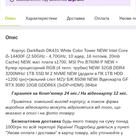
Опис
Характеристики
Доставка
Оплата
Умови п
Опис
Корпус Darkflash DK431 White Color Tower NEW/ Intel Core
i5-14400F (2.50GHz - 4,70GHz, 10 ядер, 16 потоків, 20mb
Cache) NEW, мат. плата s1700, MSI Pro B760M-P NEW +
Кулер процесорний RGB (4 тепл. трубки) NEW/ 32GB DDR4
3200MHz/ 1TB SSD M.2 NVME NEW (додати в ПК 1TB HDD
+1200 грн)+(вільний слот М2)/ БЖ 850W NEW/ Відеокарта GF
RTX 3080 10GB GDDR6X (3хDP+HDMI) 384bit
Гарантія на Комп'ютер 24 міс./ На відеокарту 12 міс.
Примітка: зовнішній вигляд корпусу, а також фірма
виробник відеокарти можуть відрізнятися від того, що
вказано в описі і на фото товару.
Безкоштовна доставка
будь-якого товару на суму понад
1000грн по всій території України! Подробиці дивіться у пункті
"Умови оплати і доставки" в картці товару, або уточнюйте у