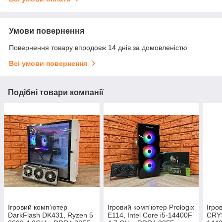
Умови повернення
Повернення товару впродовж 14 днів за домовленістю
Всі умови повернення
Подібні товари компанії
Ігровий комп'ютер
Ігровий комп'ютер Prologix
Ігро
DarkFlash DK431, Ryzen 5
E114, Intel Core i5-14400F
CRYS