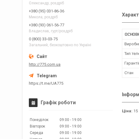
Олександр, роздріб
+380 (95) 031-86-36
Характ
Микола, роздріб
+380 (93) 061-56-77
Владислав, гурт/роздріб
ОСНОВН
0 (800) 33-03-75
Виробн
Загальний, безкоштовно по Україні
Тип тел
Гаранті
http://775.com.ua
Стан
https://t.me/UA775
Інформ
Графік роботи
Ціна:
15 
Понеділок
09:00
19:00
Вівторок
09:00
19:00
Середа
09:00
19:00