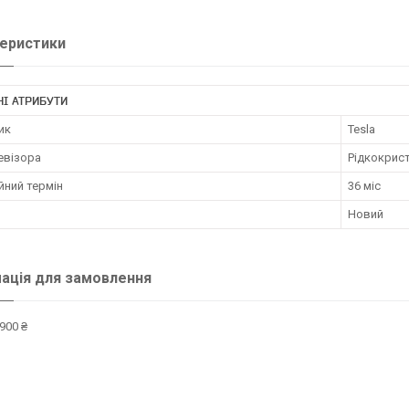
еристики
І АТРИБУТИ
ик
Tesla
евізора
Рідкокрист
йний термін
36 міс
Новий
ація для замовлення
900 ₴