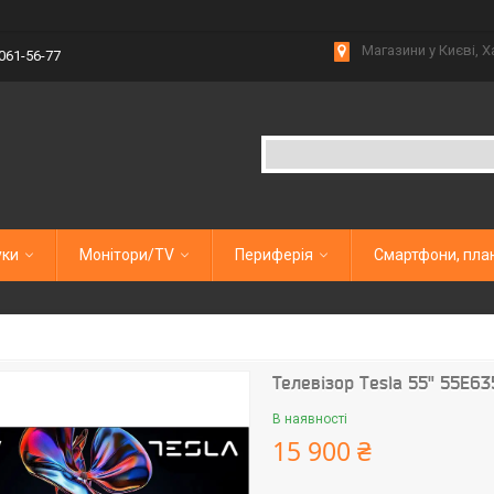
Магазини у Києві, Х
 061-56-77
уки
Монітори/TV
Периферія
Смартфони, пла
Телевізор Tesla 55" 55E6
В наявності
15 900 ₴