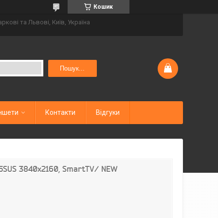
Кошик
аркові та Львові, Київ, Україна
Пошук...
ншети
Контакти
Відгуки
35SUS 3840x2160, SmartTV/ NEW