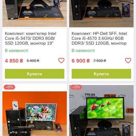
Комплект: комп'ютер Intel
Комплект: HP-Dell SFF, Intel
Core i5-3470/ DDR3 8GB/
Core i5-4570 3.6GHz/ 8GB
SSD 120GB, монітор 19"
DDR3/ SSD 120GB, монітор
(1366x768), клавіатура, миша
24" (1920x1080) AMVA LED,
В наявності
В наявності
клавіатура, миша
4 850
6 900
₴
₴
5 400 ₴
7 500 ₴
Купити
Купити
–6%
–5%