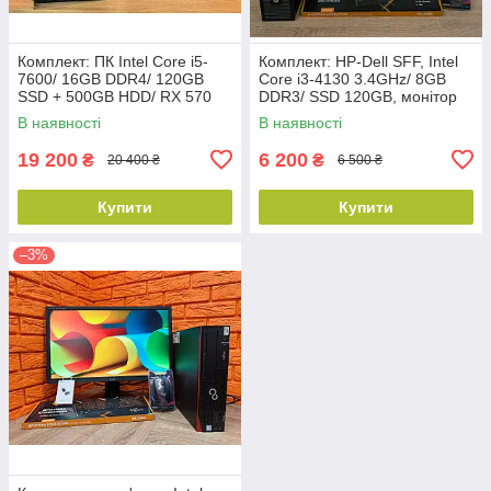
Комплект: ПК Intel Core i5-
Комплект: HP-Dell SFF, Intel
7600/ 16GB DDR4/ 120GB
Core i3-4130 3.4GHz/ 8GB
SSD + 500GB HDD/ RX 570
DDR3/ SSD 120GB, монітор
8GB, монітор 24" IPS,
24" (1920x1080) AMVA LED,
В наявності
В наявності
клавіатура, миша, WiFi+BT
клавіатура, миша
5.0
19 200
6 200
₴
₴
20 400 ₴
6 500 ₴
Купити
Купити
–3%