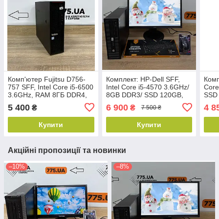
Комп'ютер Fujitsu D756-
Комплект: HP-Dell SFF,
Комп
757 SFF, Intel Core i5-6500
Intel Core i5-4570 3.6GHz/
Core
3.6GHz, RAM 8ГБ DDR4,
8GB DDR3/ SSD 120GB,
SSD 
SSD 120GB
монітор 24" (1920x1080)
(136
5 400
6 900
4 8
₴
₴
7 500 ₴
AMVA LED, клавіатура,
миш
миша
Купити
Купити
Акційні пропозиції та новинки
–10%
–8%