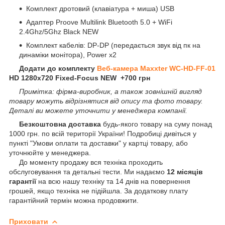
Комплект дротовий (клавіатура + миша) USB
Адаптер Proove Multilink Bluetooth 5.0 + WіFі
2.4Ghz/5Ghz Black NEW
Комплект кабелів: DP-DP (передається звук від пк на
динаміки монітора), Power x2
Додати до комплекту
Веб-камера Maxxter WC-HD-FF-01
HD 1280x720 Fixed-Focus NEW +700 грн
Примітка: фірма-виробник, а також зовнішній вигляд
товару можуть відрізнятися від опису та фото товару.
Деталі ви можете уточнити у менеджера компанії.
Безкоштовна доставка
будь-якого товару на суму понад
1000 грн. по всій території України! Подробиці дивіться у
пункті "Умови оплати та доставки" у картці товару, або
уточнюйте у менеджера.
До моменту продажу вся техніка проходить
обслуговування та детальні тести. Ми надаємо
12 місяців
гарантії
на всю нашу техніку та 14 днів на повернення
грошей, якщо техніка не підійшла. За додаткову плату
гарантійний термін можна продовжити.
Приховати