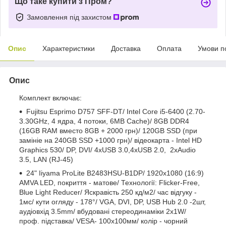
Що таке купити з Пром?
Замовлення під захистом
Опис
Характеристики
Доставка
Оплата
Умови п
Опис
Комплект включає:
Fujitsu Esprimo D757 SFF-DT/ Intel Core i5-6400 (2.70-
3.30GHz, 4 ядра, 4 потоки, 6MB Cache)/ 8GB DDR4
(16GB RAM вместо 8GB + 2000 грн)/ 120GB SSD (при
замініе на 240GB SSD +1000 грн)/ відеокарта - Intel HD
Graphics 530/ DP, DVI/ 4хUSB 3.0,4хUSB 2.0, 2xAudio
3.5, LAN (RJ-45)
24" Iiyama ProLite B2483HSU-B1DP/ 1920x1080 (16:9)
AMVA LED, покриття - матове/ Технології: Flicker-Free,
Blue Light Reducer/ Яскравість 250 кд/м2/ час відгуку -
1мс/ кути огляду - 178°/ VGA, DVI, DP, USB Hub 2.0 -2шт,
аудіовхід 3.5mm/ вбудовані стереодинаміки 2х1W/
проф. підставка/ VESA- 100х100мм/ колір - чорний