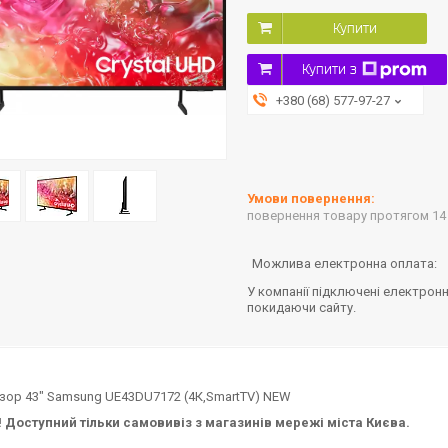
Купити
Купити з
+380 (68) 577-97-27
повернення товару протягом 14
У компанії підключені електронн
покидаючи сайту.
ор 43" Samsung UE43DU7172 (4К,SmartTV) NEW
Доступний тільки самовивіз з магазинів мережі міста Києва.