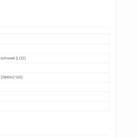
алічний (LCD)
D (3840×2160)