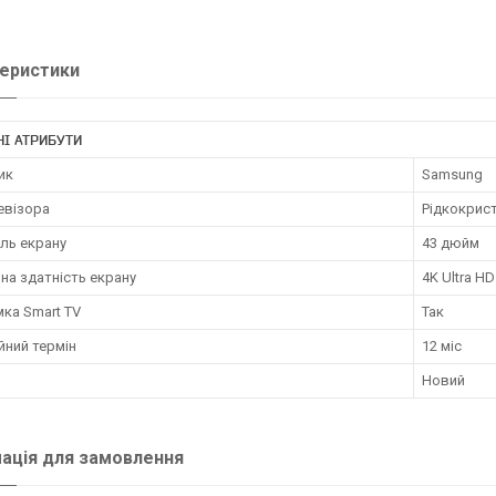
еристики
І АТРИБУТИ
ик
Samsung
евізора
Рідкокрист
ль екрану
43 дюйм
на здатність екрану
4K Ultra H
ка Smart TV
Так
йний термін
12 міс
Новий
ація для замовлення