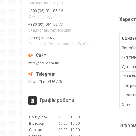
Олександр, роздріб
+380 (95) 031-86-36
Микола, роздріб
Характ
+380 (93) 061-56-77
Владислав, гурт/роздріб
ОСНОВН
0 (800) 33-03-75
Загальний, безкоштовно по Україні
Виробн
Тип тел
http://775.com.ua
Діагона
Розділь
https://t.me/UA775
Підтрим
Гаранті
Графік роботи
Стан
Понеділок
09:00
19:00
Вівторок
09:00
19:00
Інформ
Середа
09:00
19:00