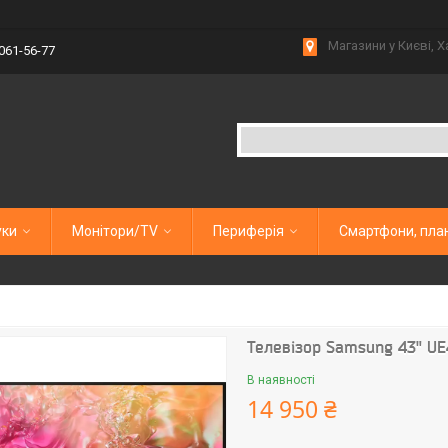
Магазини у Києві, Х
 061-56-77
уки
Монітори/TV
Периферія
Смартфони, пла
Телевізор Samsung 43" U
В наявності
14 950 ₴