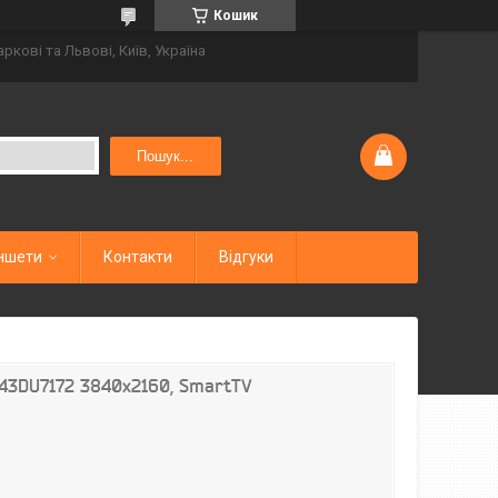
Кошик
аркові та Львові, Київ, Україна
Пошук...
ншети
Контакти
Відгуки
E43DU7172 3840x2160, SmartTV