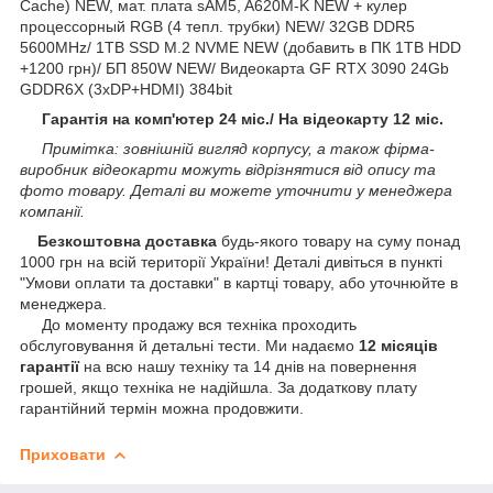
Cache) NEW, мат. плата sAM5, A620M-K NEW + кулер
процессорный RGB (4 тепл. трубки) NEW/ 32GB DDR5
5600MHz/ 1TB SSD M.2 NVME NEW (добавить в ПК 1TB HDD
+1200 грн)/ БП 850W NEW/ Видеокарта GF RTX 3090 24Gb
GDDR6X (3xDP+HDMI) 384bit
Гарантія на комп'ютер 24 міс./ На відеокарту 12 міс.
Примітка: зовнішній вигляд корпусу, а також фірма-
виробник відеокарти можуть відрізнятися від опису та
фото товару. Деталі ви можете уточнити у менеджера
компанії.
Безкоштовна доставка
будь-якого товару на суму понад
1000 грн на всій території України! Деталі дивіться в пункті
"Умови оплати та доставки" в картці товару, або уточнюйте в
менеджера.
До моменту продажу вся техніка проходить
обслуговування й детальні тести. Ми надаємо
12 місяців
гарантії
на всю нашу техніку та 14 днів на повернення
грошей, якщо техніка не надійшла. За додаткову плату
гарантійний термін можна продовжити.
Приховати