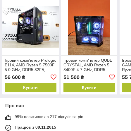
Ігровий комп'ютер Prologix
Ігровий комп' ютер QUBE
Ігро
E114, AMD Ryzen 5 7500F
CRYSTAL, AMD Ryzen 5
GAM
5.0 GHz, DDR5 32ГБ,
8400F 4.7 GHz, DDR5
Ryze
NVME 1TB, RTX 3080
32ГБ, NVME 1TB, RTX
DDR
56 600
51 500
55 
₴
₴
10GB
3070 8Gb
RTX
Купити
Купити
Про нас
99% позитивних з 217 відгуків за рік
Працює з 09.11.2015