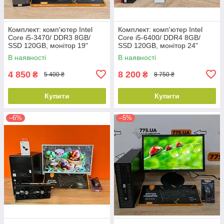
Комплект: комп'ютер Intel
Комплект: комп'ютер Intel
Core i5-3470/ DDR3 8GB/
Core i5-6400/ DDR4 8GB/
SSD 120GB, монітор 19"
SSD 120GB, монітор 24"
(1366x768), клавіатура, миша
(1920x1080) AMVA LED,
В наявності
В наявності
клавіатура, миша, WiFi+BT
5.0
4 850
8 200
₴
₴
5 400 ₴
8 750 ₴
Купити
Купити
–6%
–5%