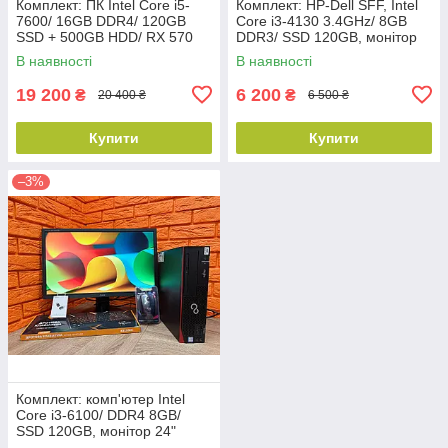
Комплект: ПК Intel Core i5-
Комплект: HP-Dell SFF, Intel
7600/ 16GB DDR4/ 120GB
Core i3-4130 3.4GHz/ 8GB
SSD + 500GB HDD/ RX 570
DDR3/ SSD 120GB, монітор
8GB, монітор 24" IPS,
24" (1920x1080) AMVA LED,
В наявності
В наявності
клавіатура, миша, WiFi+BT
клавіатура, миша
5.0
19 200
6 200
₴
₴
20 400 ₴
6 500 ₴
Купити
Купити
–3%
Комплект: комп'ютер Intel
Core i3-6100/ DDR4 8GB/
SSD 120GB, монітор 24"
(1920x1080) AMVA LED,