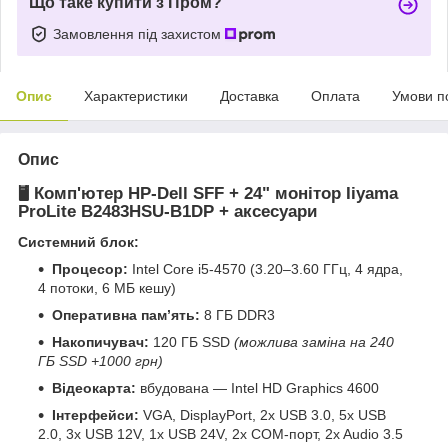
Що таке купити з Пром?
Замовлення під захистом
Опис
Характеристики
Доставка
Оплата
Умови п
Опис
🖥 Комп'ютер HP-Dell SFF + 24" монітор Iiyama
ProLite B2483HSU-B1DP + аксесуари
Системний блок:
Процесор:
Intel Core i5-4570 (3.20–3.60 ГГц, 4 ядра,
4 потоки, 6 МБ кешу)
Оперативна пам’ять:
8 ГБ DDR3
Накопичувач:
120 ГБ SSD
(можлива заміна на 240
ГБ SSD +1000 грн)
Відеокарта:
вбудована — Intel HD Graphics 4600
Інтерфейси:
VGA, DisplayPort, 2x USB 3.0, 5x USB
2.0, 3x USB 12V, 1x USB 24V, 2x COM-порт, 2x Audio 3.5