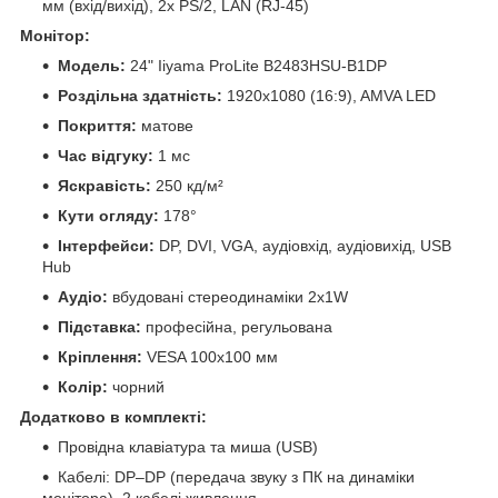
мм (вхід/вихід), 2x PS/2, LAN (RJ-45)
Монітор:
Модель:
24" Iiyama ProLite B2483HSU-B1DP
Роздільна здатність:
1920x1080 (16:9), AMVA LED
Покриття:
матове
Час відгуку:
1 мс
Яскравість:
250 кд/м²
Кути огляду:
178°
Інтерфейси:
DP, DVI, VGA, аудіовхід, аудіовихід, USB
Hub
Аудіо:
вбудовані стереодинаміки 2x1W
Підставка:
професійна, регульована
Кріплення:
VESA 100x100 мм
Колір:
чорний
Додатково в комплекті:
Провідна клавіатура та миша (USB)
Кабелі: DP–DP (передача звуку з ПК на динаміки
монітора), 2 кабелі живлення