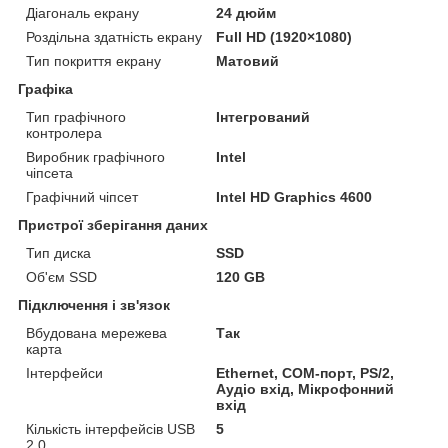
Діагональ екрану
24 дюйм
Роздільна здатність екрану
Full HD (1920×1080)
Тип покриття екрану
Матовий
Графіка
Тип графічного
Інтегрований
контролера
Виробник графічного
Intel
чіпсета
Графічний чіпсет
Intel HD Graphics 4600
Пристрої зберігання даних
Тип диска
SSD
Об'єм SSD
120 GB
Підключення і зв'язок
Вбудована мережева
Так
карта
Інтерфейси
Ethernet, COM-порт, PS/2,
Аудіо вхід, Мікрофонний
вхід
Кількість інтерфейсів USB
5
2.0