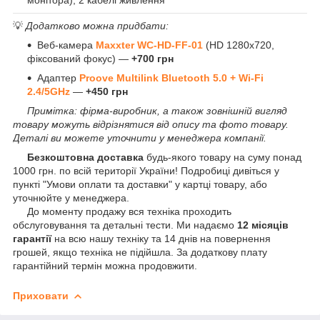
💡
Додатково можна придбати:
Веб-камера
Maxxter WC-HD-FF-01
(HD 1280x720,
фіксований фокус) —
+700 грн
Адаптер
Proove Multilink Bluetooth 5.0 + Wi-Fi
2.4/5GHz
—
+450 грн
Примітка: фірма-виробник, а також зовнішній вигляд
товару можуть відрізнятися від опису та фото товару.
Деталі ви можете уточнити у менеджера компанії.
Безкоштовна доставка
будь-якого товару на суму понад
1000 грн. по всій території України! Подробиці дивіться у
пункті "Умови оплати та доставки" у картці товару, або
уточнюйте у менеджера.
До моменту продажу вся техніка проходить
обслуговування та детальні тести. Ми надаємо
12 місяців
гарантії
на всю нашу техніку та 14 днів на повернення
грошей, якщо техніка не підійшла. За додаткову плату
гарантійний термін можна продовжити.
Приховати