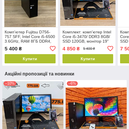
Комп'ютер Fujitsu D756-
Комплект: комп'ютер Intel
Комп
757 SFF, Intel Core i5-6500
Core i5-3470/ DDR3 8GB/
Core
3.6GHz, RAM 8ГБ DDR4,
SSD 120GB, монітор 19"
SSD 
SSD 120GB
(1366x768), клавіатура,
(192
5 400
4 850
7 5
₴
₴
5 400 ₴
миша
клав
BT 5
Купити
Купити
Акційні пропозиції та новинки
–10%
–6%