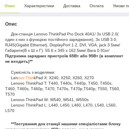
Опис
Характеристики
Доставка
Оплата
Умови п
Опис
Док-станція Lenovo ThinkPad Pro Dock 40A1/ 3x USB 2.0(
один з них з функцією постійного заряджання), 3x USB 3.0,
RJ45(Gigabit Ethernet), DisplayPort 1.2, DVI, VGA, jack 3.5мм/
Габарити(В х Ш х Г): 55.6 х 345 х 162.5мм/ Вага 0.91кг/
Підтримка зарядних пристроїв 65Вт або 95Вт (в комплект
не входить)**
Сумісність з моделями:
Len
ovo Thin
kPad X: X240, X250, X260, X270
Lenovo ThinkPad T: T440, T440s, T440p, T450, T450s,
T460, T460s, T460p, T470, T470s, T470p,T540p, T550, T560,
T570
Lenovo ThinkPad W: W540, W541, W550s
Lenovo ThinkPad L: L440, L450, L460, L470, L540, L560,
L570
**Тестування док станції нашими спеціалістами блоку