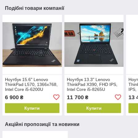
Подібні товари компанії
Ноутбук 15.6" Lenovo
Ноутбук 13.3" Lenovo
Ноут
ThinkPad L570, 1366x768,
ThinkPad X390, FHD IPS,
Thin
Intel Core i5-6200U
Intel Core i5-8265U
IPS,
2.8GHz, DDR4 8ГБ, SSD
3.9GHz, DDR4 16ГБ,
3.4G
6 900
11 700
13 
₴
₴
120ГБ, Win10 Pro
NVME 128ГБ, Win10 Pro
NVME
Купити
Купити
Акційні пропозиції та новинки