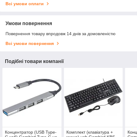
Всі умови оплати
Умови повернення
Повернення товару впродовж 14 днів за домовленістю
Всі умови повернення
Подібні товари компанії
Концентратор (USB Type-
Комплект (клавіатура +
Конц
C хаб) Gembird Type-C на
миша) usb Gembird KBS-
Gem