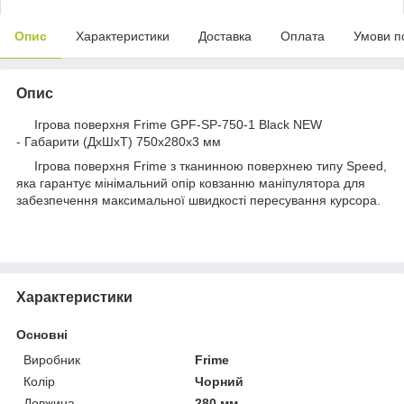
Опис
Характеристики
Доставка
Оплата
Умови п
Опис
Ігрова поверхня Frime GPF-SP-750-1 Black NEW
- Габарити (ДхШхТ) 750x280x3 мм
Ігрова поверхня Frime з тканинною поверхнею типу Speed,
яка гарантує мінімальний опір ковзанню маніпулятора для
забезпечення максимальної швидкості пересування курсора.
Характеристики
Основні
Виробник
Frime
Колір
Чорний
Довжина
280 мм