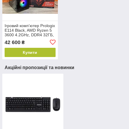
Ігровий комп'ютер Prologix
E114 Black, AMD Ryzen 5
3600 4.2GHz, DDR4 32ГБ,
1TB SSD, RX 6700XT
42 600
₴
12GB, NEW
Купити
Акційні пропозиції та новинки