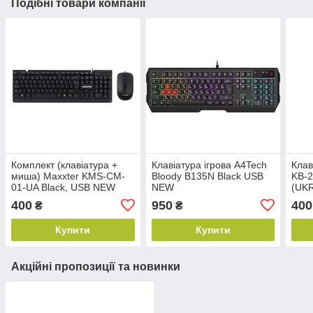
Подібні товари компанії
Комплект (клавіатура +
Клавіатура ігрова A4Tech
Клав
миша) Maxxter KMS-CM-
Bloody B135N Black USB
KB-
01-UA Black, USB NEW
NEW
(UK
NE
400
950
400
₴
₴
Купити
Купити
Акційні пропозиції та новинки