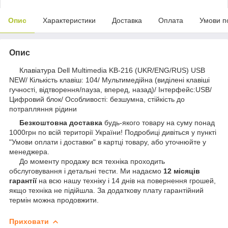
Опис
Характеристики
Доставка
Оплата
Умови п
Опис
Клавіатура Dell Multimedia KB-216 (UKR/ENG/RUS) USB
NEW/ Кількість клавіш: 104/ Мультимедійна (виділені клавіші
гучності, відтворення/пауза, вперед, назад)/ Інтерфейс:USB/
Цифровий блок/ Особливості: безшумна, стійкість до
потрапляння рідини
Безкоштовна доставка
будь-якого товару на суму понад
1000грн по всій території України! Подробиці дивіться у пункті
"Умови оплати і доставки" в картці товару, або уточнюйте у
менеджера.
До моменту продажу вся техніка проходить
обслуговування і детальні тести. Ми надаємо
12 місяців
гарантії
на всю нашу техніку і 14 днів на повернення грошей,
якщо техніка не підійшла. За додаткову плату гарантійний
термін можна продовжити.
Приховати