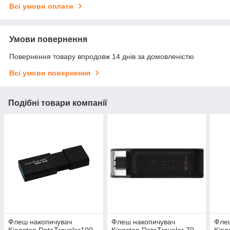
Всі умови оплати
Умови повернення
Повернення товару впродовж 14 днів за домовленістю
Всі умови повернення
Подібні товари компанії
Флеш накопичувач
Флеш накопичувач
Фле
Kingston DataTraveler100
Kingston DataTraveler 70
King