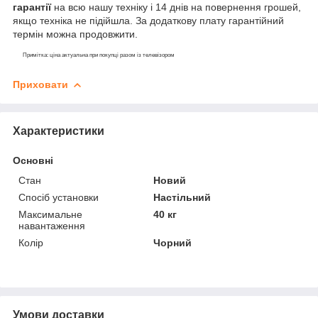
гарантії
на всю нашу техніку і 14 днів на повернення грошей,
якщо техніка не підійшла. За додаткову плату гарантійний
термін можна продовжити.
Примітка: ціна актуальна при покупці разом із телевізором
Приховати
Характеристики
Основні
Стан
Новий
Спосіб установки
Настільний
Максимальне
40 кг
навантаження
Колір
Чорний
Умови доставки