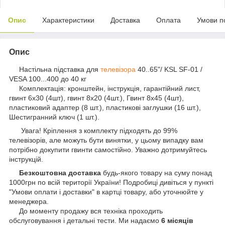
Опис
Характеристики
Доставка
Оплата
Умови п
Опис
Настільна підставка для
телевізора
40..65"/ KSL SF-01 /
VESA 100...400 до 40 кг
Комплектація: кронштейн, інструкція, гарантійний лист,
гвинт 6х30 (4шт), гвинт 8х20 (4шт.), Гвинт 8х45 (4шт),
пластиковий адаптер (8 шт.), пластикові заглушки (16 шт.),
Шестигранний ключ (1 шт.).
Увага! Кріплення з комплекту підходять до 99%
телевізорів, але можуть бути винятки, у цьому випадку вам
потрібно докупити гвинти самостійно. Уважно дотримуйтесь
інструкцій.
Безкоштовна доставка
будь-якого товару на суму понад
1000грн по всій території України! Подробиці дивіться у пункті
"Умови оплати і доставки" в картці товару, або уточнюйте у
менеджера.
До моменту продажу вся техніка проходить
обслуговування і детальні тести. Ми надаємо
6 місяців